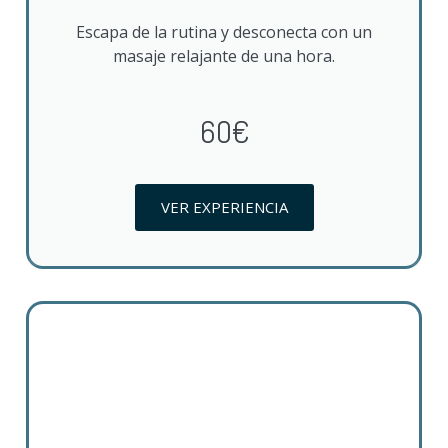
Escapa de la rutina y desconecta con un
masaje relajante de una hora.
60
€
VER EXPERIENCIA