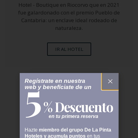
Hotel - Boutique en Riocorvo que en 2021
fue galardonado con el premio Pueblo de
Cantabria: un enclave ideal rodeado de
naturaleza.
IR AL HOTEL
5
Regístrate en nuestra
web y benefíciate de un
% Descuento
en tu primera reserva
Hazte
miembro del grupo De La Pinta
Hoteles y acumula puntos
en tus