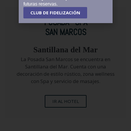
futuras reservas.
CLUB DE FIDELIZACIÓN
POSADA · SPA
SAN MARCOS
Santillana del Mar
La Posada San Marcos se encuentra en
Santillana del Mar. Cuenta con una
decoración de estilo rústico, zona wellness
con Spa y servicio de masajes.
IR AL HOTEL